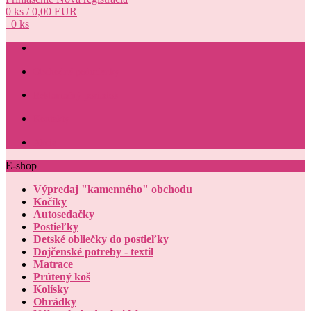
0 ks / 0,00 EUR
0 ks
Obchodné podmienky
Reklamačný poriadok
Kontakty
Akcie
E-shop
Výpredaj "kamenného" obchodu
Kočíky
Autosedačky
Postieľky
Detské obliečky do postieľky
Dojčenské potreby - textil
Matrace
Prútený koš
Kolísky
Ohrádky