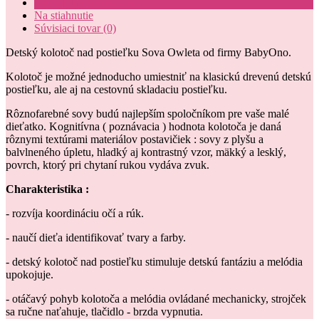
Kompletná špecifikácia
Na stiahnutie
Súvisiaci tovar (0)
Detský kolotoč nad postieľku Sova Owleta
od firmy BabyOno.
Kolotoč je možné jednoducho umiestniť na klasickú drevenú detskú
postieľku, ale aj na cestovnú skladaciu postieľku.
Rôznofarebné sovy budú najlepším spoločníkom pre vaše malé
dieťatko. Kognitívna ( poznávacia ) hodnota kolotoča je daná
rôznymi textúrami materiálov postavičiek : sovy z plyšu a
balvlneného úpletu, hladký aj kontrastný vzor, ​​mäkký a lesklý,
povrch, ktorý pri chytaní rukou vydáva zvuk.
Charakteristika :
- rozvíja koordináciu očí a rúk.
- naučí dieťa identifikovať tvary a farby.
- detský kolotoč nad postieľku stimuluje detskú fantáziu a melódia
upokojuje.
- otáčavý pohyb kolotoča a melódia ovládané mechanicky, strojček
sa ručne naťahuje, tlačidlo - brzda vypnutia.