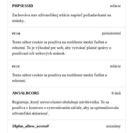
PHPSESSID
relácie
Zachováva stav užívateľskej relácie naprieč požiadavkami na
stránky.
rc::a
persistentní
Tento súbor cookie sa používa na rozlíšenie medzi ľuďmi a
robotmi. To je výhodné pre web, aby vytvárať platné správy o
používaní ich webových stránok.
rc::c
relácie
Tento súbor cookie sa používa na rozlíšenie medzi ľuďmi a
robotmi.
AWSALBCORS
6 dnů
Registruje, ktorý server-cluster obsluhuje návštevníka. To sa
používa v kontexte s vyrovnávaním záťaže, aby sa optimalizovala
užívateľská skúsenosť.
18plus_allow_access#
neznámy