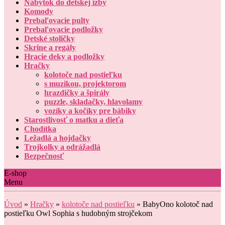
Nábytok do detskej izby
Komody
Prebaľovacie pulty
Prebaľovacie podložky
Detské stoličky
Skrine a regály
Hracie deky a podložky
Hračky
kolotoče nad postieľku
s muzikou, projektorom
hrazdičky a špirály
puzzle, skladačky, hlavolamy
vozíky a kočíky pre bábiky
Starostlivosť o matku a dieťa
Chodítka
Ležadlá a hojdačky
Trojkolky a odrážadlá
Bezpečnosť
E-shop
Menu
Úvod
»
Hračky
»
kolotoče nad postieľku
»
BabyOno kolotoč nad
postieľku Owl Sophia s hudobným strojčekom