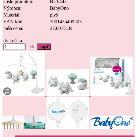
Číslo produktu:
B.O.443
Výrobca:
BabyOno
Materiál:
plyš
EAN kód:
5901435409503
naša cena:
27,00 EUR
do košíka:
ks