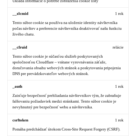
Ukladá informácie o potrebe zobrazenia cookie lišty
__zlcmid
1 rok
Tento súbor cookie sa používa na uloženie identity návštevníka
počas návštev a preferencie návštevníka deaktivovať našu funkciu
živého chatu.
__cfruid
relácie
Tento súbor cookie je súčasťou služieb poskytovaných
spoločnosťou Cloudflare – vrátane vyrovnávania záťaže,
doručovania obsahu webových stránok a poskytovania pripojenia
DNS pre prevádzkovateľov webových stránok.
_auth
1 rok
Zaisťuje bezpečnosť prehliadania návštevníkov tým, že zabraňuje
falšovaniu požiadaviek medzi stránkami. Tento súbor cookie je
nevyhnutný pre bezpečnosť webu a návštevníka.
csrftoken
1 rok
Pomáha predchádzať útokom Cross-Site Request Forgery (CSRF).