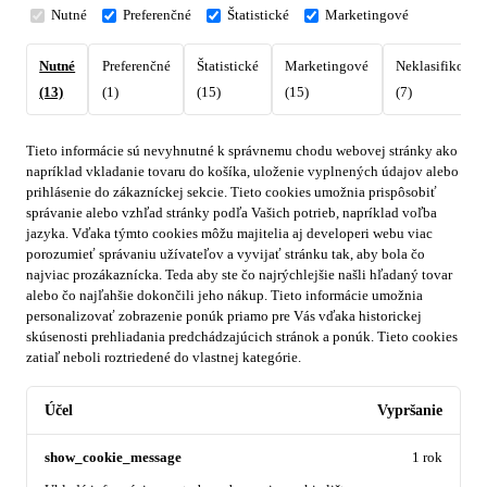
Nutné
Preferenčné
Štatistické
Marketingové
Nutné
Preferenčné
Štatistické
Marketingové
Neklasifikovan
(13)
(1)
(15)
(15)
(7)
Tieto informácie sú nevyhnutné k správnemu chodu webovej stránky ako
napríklad vkladanie tovaru do košíka, uloženie vyplnených údajov alebo
prihlásenie do zákazníckej sekcie.
Tieto cookies umožnia prispôsobiť
správanie alebo vzhľad stránky podľa Vašich potrieb, napríklad voľba
jazyka.
Vďaka týmto cookies môžu majitelia aj developeri webu viac
porozumieť správaniu užívateľov a vyvijať stránku tak, aby bola čo
najviac prozákaznícka. Teda aby ste čo najrýchlejšie našli hľadaný tovar
alebo čo najľahšie dokončili jeho nákup.
Tieto informácie umožnia
personalizovať zobrazenie ponúk priamo pre Vás vďaka historickej
skúsenosti prehliadania predchádzajúcich stránok a ponúk.
Tieto cookies
zatiaľ neboli roztriedené do vlastnej kategórie.
Účel
Vypršanie
show_cookie_message
1 rok