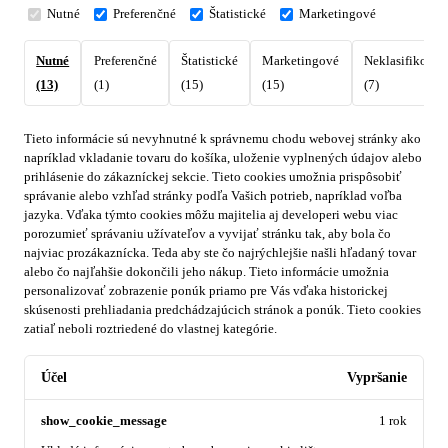
Nutné
Preferenčné
Štatistické
Marketingové
Nutné
Preferenčné
Štatistické
Marketingové
Neklasifikovan
(13)
(1)
(15)
(15)
(7)
Tieto informácie sú nevyhnutné k správnemu chodu webovej stránky ako
napríklad vkladanie tovaru do košíka, uloženie vyplnených údajov alebo
prihlásenie do zákazníckej sekcie.
Tieto cookies umožnia prispôsobiť
správanie alebo vzhľad stránky podľa Vašich potrieb, napríklad voľba
jazyka.
Vďaka týmto cookies môžu majitelia aj developeri webu viac
porozumieť správaniu užívateľov a vyvijať stránku tak, aby bola čo
najviac prozákaznícka. Teda aby ste čo najrýchlejšie našli hľadaný tovar
alebo čo najľahšie dokončili jeho nákup.
Tieto informácie umožnia
personalizovať zobrazenie ponúk priamo pre Vás vďaka historickej
skúsenosti prehliadania predchádzajúcich stránok a ponúk.
Tieto cookies
zatiaľ neboli roztriedené do vlastnej kategórie.
Účel
Vypršanie
show_cookie_message
1 rok