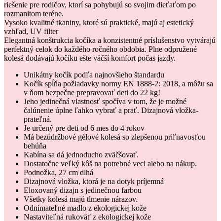
riešenie pre rodičov, ktorí sa pohybujú so svojim dieťaťom po
rozmanitom teréne.
Vysoko kvalitné tkaniny, ktoré sú praktické, majú aj estetický
vzhľad, UV filter
Elegantná konštrukcia kočíka a konzistentné príslušenstvo vytvárajú
perfektný celok do každého ročného obdobia. Plne odpružené
kolesá dodávajú kočíku ešte väčší komfort počas jazdy.
Unikátny kočík podľa najnovšieho štandardu
Kočík spĺňa požiadavky normy EN 1888-2: 2018, a môžu sa
v ňom bezpečne prepravovať deti do 22 kg!
Jeho jedinečná vlastnosť spočíva v tom, že je možné
čalúnenie úplne ľahko vybrať a prať. Dizajnová vložka-
prateľná.
Je určený pre deti od 6 mes do 4 rokov
Má bezúdržbové gélové kolesá so zlepšenou priľnavosťou
behúňa
Kabína sa dá jednoducho zväčšovať.
Dostatočne veľký kôš na potrebné veci alebo na nákup.
Podnožka, 27 cm dlhá
Dizajnová vložka, ktorá je na dotyk príjemná
Eloxovaný dizajn s jedinečnou farbou
Všetky kolesá majú tlmenie nárazov.
Odnímateľné madlo z ekologickej kože
Nastaviteľná rukoväť z ekologickej kože