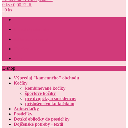
0 ks / 0,00 EUR
0 ks
Obchodné podmienky
Reklamačný poriadok
Kontakty
Akcie
E-shop
Výpredaj "kamenného" obchodu
Kočíky
kombinované kočíky
športové kočíky
pre dvojičky a súrodencov
príslušenstvo ku kočíkom
Autosedačky
Postieľky
Detské obliečky do postieľky
Dojčenské potreby - textil