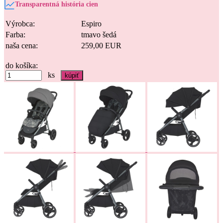
Transparentná história cien
Výrobca:
Espiro
Farba:
tmavo šedá
naša cena:
259,00 EUR
do košíka:
ks