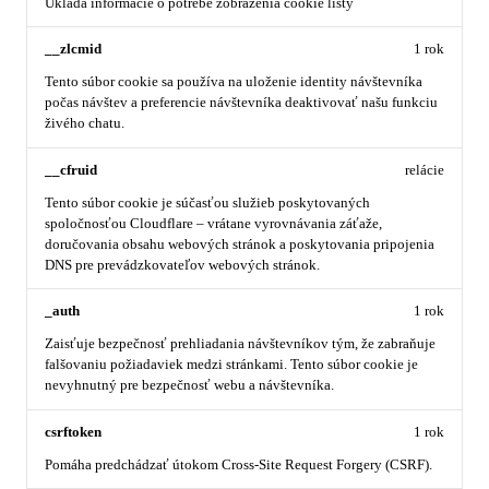
Ukladá informácie o potrebe zobrazenia cookie lišty
__zlcmid
1 rok
Tento súbor cookie sa používa na uloženie identity návštevníka
počas návštev a preferencie návštevníka deaktivovať našu funkciu
živého chatu.
__cfruid
relácie
Tento súbor cookie je súčasťou služieb poskytovaných
spoločnosťou Cloudflare – vrátane vyrovnávania záťaže,
doručovania obsahu webových stránok a poskytovania pripojenia
DNS pre prevádzkovateľov webových stránok.
_auth
1 rok
Zaisťuje bezpečnosť prehliadania návštevníkov tým, že zabraňuje
falšovaniu požiadaviek medzi stránkami. Tento súbor cookie je
nevyhnutný pre bezpečnosť webu a návštevníka.
csrftoken
1 rok
Pomáha predchádzať útokom Cross-Site Request Forgery (CSRF).