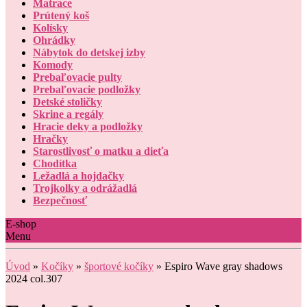
Matrace
Prútený koš
Kolísky
Ohrádky
Nábytok do detskej izby
Komody
Prebaľovacie pulty
Prebaľovacie podložky
Detské stoličky
Skrine a regály
Hracie deky a podložky
Hračky
Starostlivosť o matku a dieťa
Chodítka
Ležadlá a hojdačky
Trojkolky a odrážadlá
Bezpečnosť
E-shop
Menu
Úvod
»
Kočíky
»
športové kočíky
»
Espiro Wave gray shadows
2024 col.307