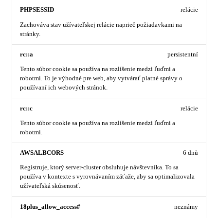
PHPSESSID
relácie
Zachováva stav užívateľskej relácie naprieč požiadavkami na
stránky.
rc::a
persistentní
Tento súbor cookie sa používa na rozlíšenie medzi ľuďmi a
robotmi. To je výhodné pre web, aby vytvárať platné správy o
používaní ich webových stránok.
rc::c
relácie
Tento súbor cookie sa používa na rozlíšenie medzi ľuďmi a
robotmi.
AWSALBCORS
6 dnů
Registruje, ktorý server-cluster obsluhuje návštevníka. To sa
používa v kontexte s vyrovnávaním záťaže, aby sa optimalizovala
užívateľská skúsenosť.
18plus_allow_access#
neznámy